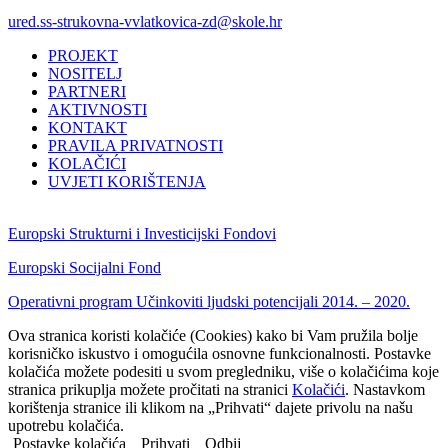
ured.ss-strukovna-vvlatkovica-zd@skole.hr
PROJEKT
NOSITELJ
PARTNERI
AKTIVNOSTI
KONTAKT
PRAVILA PRIVATNOSTI
KOLAČIĆI
UVJETI KORIŠTENJA
Europski Strukturni i Investicijski Fondovi
Europski Socijalni Fond
Operativni program Učinkoviti ljudski potencijali 2014. – 2020.
Ova stranica koristi kolačiće (Cookies) kako bi Vam pružila bolje
korisničko iskustvo i omogućila osnovne funkcionalnosti. Postavke
kolačića možete podesiti u svom pregledniku, više o kolačićima koje
stranica prikuplja možete pročitati na stranici
Kolačići
. Nastavkom
korištenja stranice ili klikom na „Prihvati“ dajete privolu na našu
upotrebu kolačića.
Postavke kolačića
Prihvati
Odbij