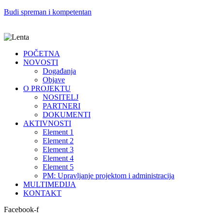
Budi spreman i kompetentan
POČETNA
NOVOSTI
Događanja
Objave
O PROJEKTU
NOSITELJ
PARTNERI
DOKUMENTI
AKTIVNOSTI
Element 1
Element 2
Element 3
Element 4
Element 5
PM: Upravljanje projektom i administracija
MULTIMEDIJA
KONTAKT
Facebook-f