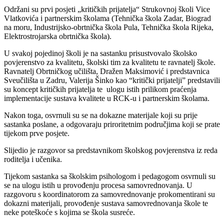
Održani su prvi posjeti „kritičkih prijatelja“ Strukovnoj školi Vice
Vlatkovića i partnerskim školama (Tehnička škola Zadar, Biograd
na moru, Industrijsko-obrtnička škola Pula, Tehnička škola Rijeka,
Elektrostrojarska obrtnička škola).
U svakoj pojedinoj školi je na sastanku prisustvovalo školsko
povjerenstvo za kvalitetu, školski tim za kvalitetu te ravnatelj škole.
Ravnatelj Obrtničkog učilišta, Dražen Maksimović i predstavnica
Sveučilišta u Zadru, Valerija Šinko kao “kritički prijatelji” predstavili
su koncept kritičkih prijatelja te ulogu istih prilikom praćenja
implementacije sustava kvalitete u RCK-u i partnerskim školama.
Nakon toga, osvrnuli su se na dokazne materijale koji su prije
sastanka poslane, a odgovaraju priroritetnim područjima koji se prate
tijekom prve posjete.
Slijedio je razgovor sa predstavnikom školskog povjerenstva iz reda
roditelja i učenika.
Tijekom sastanka sa školskim psihologom i pedagogom osvrnuli su
se na ulogu istih u provođenju procesa samovrednovanja. U
razgovoru s koordinatorom za samovrednovanje prokomentirani su
dokazni materijali, provođenje sustava samovrednovanja škole te
neke poteškoće s kojima se škola susreće.