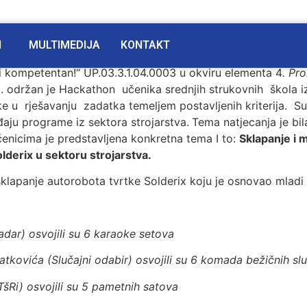
I
MULTIMEDIJA
KONTAKT
i kompetentan!“ UP.03.3.1.04.0003 u okviru elementa 4
. Pr
3
. održan je Hackathon učenika srednjih strukovnih škola iz
ike u rješavanju zadatka temeljem postavljenih kriterija. S
đaju programe iz sektora strojarstva.
Tema natjecanja je bi
enicima je predstavljena konkretna tema I to:
Sklapanje i 
lderix u sektoru strojarstva.
sklapanje autorobota tvrtke Solderix koju je osnovao mladi
adar) osvojili su 6 karaoke setova
atkovića (Slučajni odabir) osvojili su 6 komada bežičnih slu
TšRi) osvojili su 5 pametnih satova