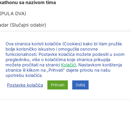
ckathonu sa nazivom tima
a (PULA DVA)
dar (Slučajni odabir)
Škola Zadar )
Ova stranica koristi kolačiće (Cookies) kako bi Vam pružila
bolje korisničko iskustvo i omogućila osnovne
funkcionalnosti. Postavke kolačića možete podesiti u svom
 Zagreb ( Selska petorka)
pregledniku, više o kolačićima koje stranica prikuplja
možete pročitati na stranici
Kolačići
. Nastavkom korištenja
iograd)
stranice ili klikom na „Prihvati“ dajete privolu na našu
upotrebu kolačića.
talnih konstrukcija (Monteri)
Postavke kolačića
Prihvati
Odbij