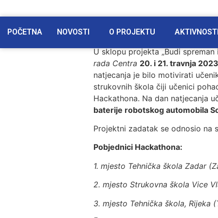
POČETNA
NOVOSTI
O PROJEKTU
AKTIVNOST
U sklopu projekta „Budi spreman 
rada Centra
20. i 21. travnja 202
natjecanja je bilo motivirati učen
strukovnih škola čiji učenici poha
Hackathona. Na dan natjecanja uč
baterije robotskog automobila So
Projektni zadatak se odnosio na 
Pobjednici Hackathona:
1. mjesto Tehnička škola Zadar (Z
2. mjesto Strukovna škola Vice Vl
3. mjesto Tehnička škola, Rijeka (