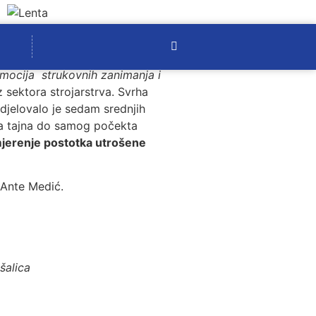
omocija strukovnih zanimanja i
 sektora strojarstrva. Svrha
udjelovalo je sedam srednjih
la tajna do samog počekta
mjerenje postotka utrošene
 Ante Medić.
šalica