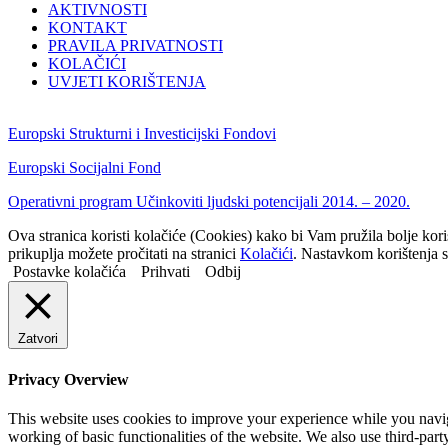
AKTIVNOSTI
KONTAKT
PRAVILA PRIVATNOSTI
KOLAČIĆI
UVJETI KORIŠTENJA
Europski Strukturni i Investicijski Fondovi
Europski Socijalni Fond
Operativni program Učinkoviti ljudski potencijali 2014. – 2020.
Ova stranica koristi kolačiće (Cookies) kako bi Vam pružila bolje kor
prikuplja možete pročitati na stranici
Kolačići
. Nastavkom korištenja s
Postavke kolačića
Prihvati
Odbij
Zatvori
Privacy Overview
This website uses cookies to improve your experience while you navigat
working of basic functionalities of the website. We also use third-pa