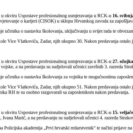
3 u okviru Uspostave profesionalnog usmjeravanja u RCK-u
16. svibnj
 savjetovanje o karijeri (CISOK) u sklopu Hrvatskog zavoda za zapošlja
ranje učenika o nastavku školovanja, uključivanju u svijet rada te obv
ole Vice Vlatkovića, Zadar, njih ukupno 30. Nakon predavanja ostalo je 
3 u okviru Uspostave profesionalnog usmjeravanja u RCK-u
27. ožujk
vojske, a na predavanju su sudjelovali učenici završnih 3. razreda Str
ranje učenika o nastavku školovanja za vojnika te mogućnostima zaposl
ole Vice Vlatkovića, Zadar, njih ukupno 51. Nakon predavanja ostalo je 
jnika RH te su osobno razgovarali sa zaposlenikom nakon predavanja.
3 u okviru Uspostave profesionalnog usmjeravanja u RCK-u
15. veljač
e, Ivana Marić, a na predavanju su sudjelovali učenici 4. razreda Struk
 Policijska akademija „Prvi hrvatski redarstvenik“ te načini prijave na 