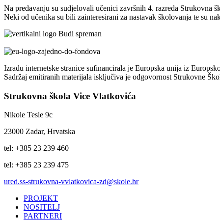
Na predavanju su sudjelovali učenici završnih 4. razreda Strukovna šk
Neki od učenika su bili zainteresirani za nastavak školovanja te su na
Izradu internetske stranice sufinancirala je Europska unija iz Europsk
Sadržaj emitiranih materijala isključiva je odgovornost Strukovne Šk
Strukovna škola Vice Vlatkovića
Nikole Tesle 9c
23000 Zadar, Hrvatska
tel: +385 23 239 460
tel: +385 23 239 475
ured.ss-strukovna-vvlatkovica-zd@skole.hr
PROJEKT
NOSITELJ
PARTNERI