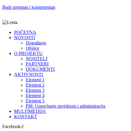
Budi spreman i kompetentan
POČETNA
NOVOSTI
Događanja
Objave
O PROJEKTU
NOSITELJ
PARTNERI
DOKUMENTI
AKTIVNOSTI
Element 1
Element 2
Element 3
Element 4
Element 5
PM: Upravljanje projektom i administracija
MULTIMEDIJA
KONTAKT
Facebook-f