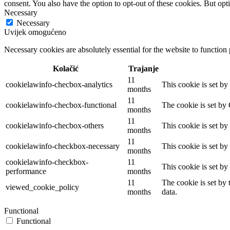
consent. You also have the option to opt-out of these cookies. But op
Necessary
Necessary
Uvijek omogućeno
Necessary cookies are absolutely essential for the website to function
Kolačić
Trajanje
11
cookielawinfo-checbox-analytics
This cookie is set b
months
11
cookielawinfo-checbox-functional
The cookie is set by
months
11
cookielawinfo-checbox-others
This cookie is set b
months
11
cookielawinfo-checkbox-necessary
This cookie is set b
months
cookielawinfo-checkbox-
11
This cookie is set b
performance
months
11
The cookie is set by
viewed_cookie_policy
months
data.
Functional
Functional