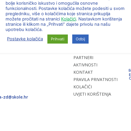
bolje korisničko iskustvo i omogućila osnovne
funkcionalnosti. Postavke kolačića možete podesiti u svom
pregledniku, više o kolačićima koje stranica prikuplja
možete pročitati na stranici
Kolačići
. Nastavkom korištenja
stranice ili klikom na „Prihvati“ dajete privolu na našu
upotrebu kolačića.
Postavke kolačića
Prihvati
Odbij
PROJEKT
NOSITELJ
PARTNERI
AKTIVNOSTI
E
KONTAKT
E
O
PRAVILA PRIVATNOSTI
KOLAČIĆI
UVJETI KORIŠTENJA
ca-zd@skole.hr