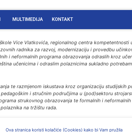
I
MULTIMEDIJA
KONTAKT
škole Vice Vlatkovića, regionalnog centra kompetentnosti u
zovnih radnika za razvoj, modernizaciju i provedbu učinko
nih i neformalnih programa obrazovanja odraslih kroz učenj
ještina učenicima i odraslim polaznicima sukladno potrebam
anja te razmjenom iskustava kroz organizaciju studijskih po
im pedagoškim i stručnim područjima u (pod)sektoru strojarst
programa strukovnog obrazovanja te formalnih i neformalnih
polaznika na tržištu rada.
Ova stranica koristi kolačiće (Cookies) kako bi Vam pružila