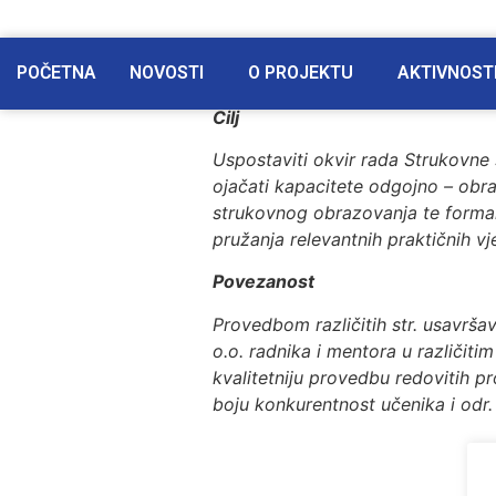
POČETNA
NOVOSTI
O PROJEKTU
AKTIVNOST
Cilj
Uspostaviti okvir rada Strukovne 
ojačati kapacitete odgojno – obra
strukovnog obrazovanja te formal
pružanja relevantnih praktičnih v
Povezanost
Provedbom različitih str. usavršav
o.o. radnika i mentora u različit
kvalitetniju provedbu redovitih 
boju konkurentnost učenika i odr. 