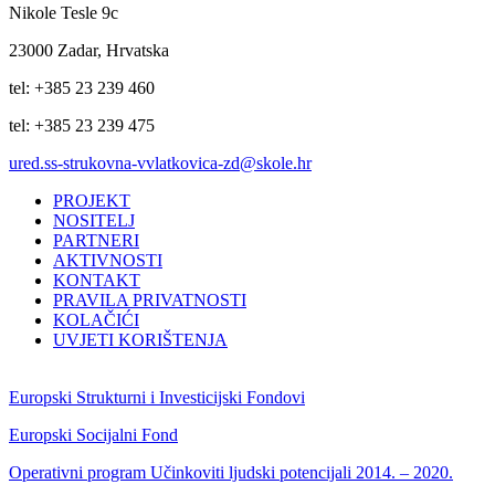
Nikole Tesle 9c
23000 Zadar, Hrvatska
tel: +385 23 239 460
tel: +385 23 239 475
ured.ss-strukovna-vvlatkovica-zd@skole.hr
PROJEKT
NOSITELJ
PARTNERI
AKTIVNOSTI
KONTAKT
PRAVILA PRIVATNOSTI
KOLAČIĆI
UVJETI KORIŠTENJA
Europski Strukturni i Investicijski Fondovi
Europski Socijalni Fond
Operativni program Učinkoviti ljudski potencijali 2014. – 2020.