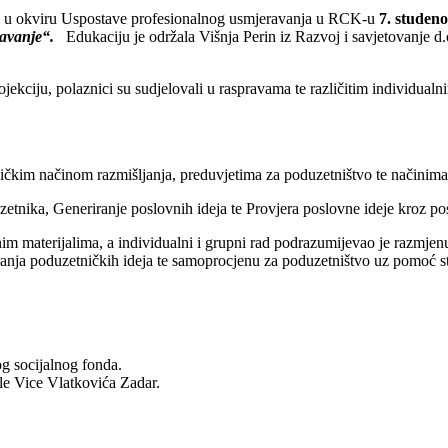
3 u okviru Uspostave profesionalnog usmjeravanja u RCK-u
7. studen
avanje“.
Edukaciju je održala Višnja Perin iz Razvoj i savjetovanje d
rojekciju, polaznici su sudjelovali u raspravama te različitim individual
ičkim načinom razmišljanja, preduvjetima za poduzetništvo te načinima g
zetnika, Generiranje poslovnih ideja te Provjera poslovne ideje kroz p
radnim materijalima, a individualni i grupni rad podrazumijevao je razmje
neriranja poduzetničkih ideja te samoprocjenu za poduzetništvo uz pomoć s
og socijalnog fonda.
ole Vice Vlatkovića Zadar.