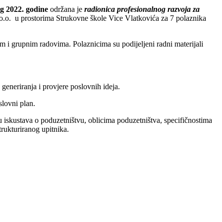
og 2022. godine
održana je
radionica profesionalnog razvoja za
.o.o. u prostorima Strukovne škole Vice Vlatkovića za 7 polaznika
nim i grupnim radovima. Polaznicima su podijeljeni radni materijali
eneriranja i provjere poslovnih ideja.
oslovni plan.
nu iskustava o poduzetništvu, oblicima poduzetništva, specifičnostima
trukturiranog upitnika.