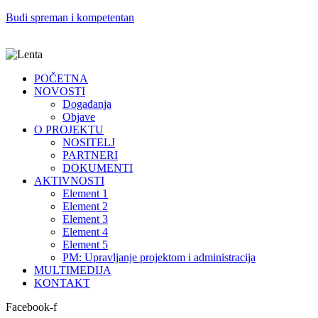
Budi spreman i kompetentan
POČETNA
NOVOSTI
Događanja
Objave
O PROJEKTU
NOSITELJ
PARTNERI
DOKUMENTI
AKTIVNOSTI
Element 1
Element 2
Element 3
Element 4
Element 5
PM: Upravljanje projektom i administracija
MULTIMEDIJA
KONTAKT
Facebook-f