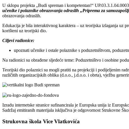
U sklopu projekta „Budi spreman i kompetentan!“ UP.03.3.1.04.000
učenike i polaznike obrazovanja odraslih „Priprema za samozapošlj
obrazovanja odraslih.
Edukacija je bila interaktivnog karaktera – uz teorijska izlaganja uz p
korišteni uz teorijski dio.
Ciljevi radionice:
upoznati učenike i ostale polaznike s poduzetništvom, poduzetn
Na radionici su obrađene sljedeće teme: Poduzetništvo i osobine podu
Teorijski dio polaznici su mogli pratiti na projekciji i podijeljenim 
različitih organizacijskih oblika (d.o.o., j.d.o.o. i obrta), vježbu ge
Izradu internetske stranice sufinancirala je Europska unija iz Europsk
Sadržaj emitiranih materijala isključiva je odgovornost Strukovne Šk
Strukovna škola Vice Vlatkovića