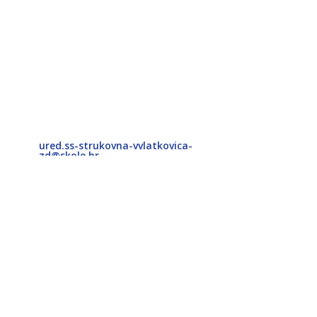
ured.ss-strukovna-vvlatkovica-
zd@skole.hr