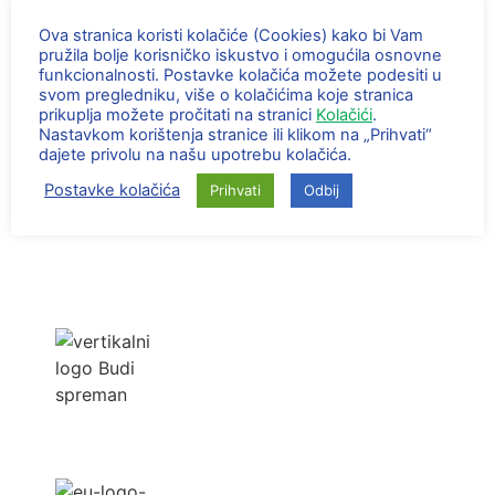
smjernice pri odbiru električnog romobila. Učenici su
Ova stranica koristi kolačiće (Cookies) kako bi Vam
upoznati sa pravilima i zakonskim ograničenjima u
pružila bolje korisničko iskustvo i omogućila osnovne
primjeni električnih romobila.
funkcionalnosti. Postavke kolačića možete podesiti u
svom pregledniku, više o kolačićima koje stranica
prikuplja možete pročitati na stranici
Kolačići
.
Nastavkom korištenja stranice ili klikom na „Prihvati“
dajete privolu na našu upotrebu kolačića.
Postavke kolačića
Prihvati
Odbij