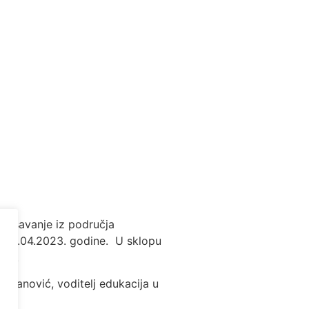
avršavanje iz područja
i 13.04.2023. godine. U sklopu
IMK).
amjanović, voditelj edukacija u