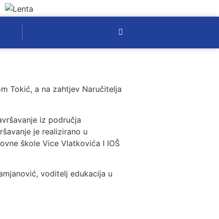
m Tokić, a na zahtjev Naručitelja
avršavanje iz područja
šavanje je realizirano u
kovne škole Vice Vlatkovića I IOŠ
amjanović, voditelj edukacija u