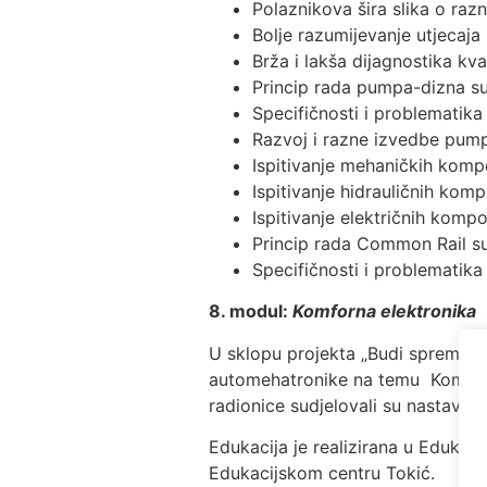
Polaznikova šira slika o ra
Bolje razumijevanje utjecaja
Brža i lakša dijagnostika kva
Princip rada pumpa-dizna s
Specifičnosti i problemati
Razvoj i razne izvedbe pum
Ispitivanje mehaničkih kom
Ispitivanje hidrauličnih kom
Ispitivanje električnih komp
Princip rada Common Rail s
Specifičnosti i problematik
8. modul:
Komforna elektronika
U sklopu projekta „Budi spreman i
automehatronike na temu Komforna
radionice sudjelovali su nastavni
Edukacija je realizirana u Edukac
Edukacijskom centru Tokić.