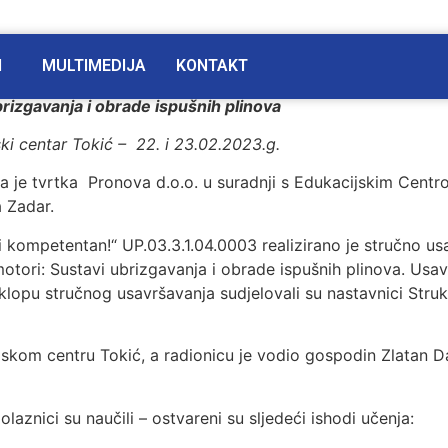
I
MULTIMEDIJA
KONTAKT
brizgavanja i obrade ispušnih plinova
ki centar Tokić – 22. i 23.02.2023.g.
 je tvrtka Pronova d.o.o. u suradnji s Edukacijskim Centro
 Zadar.
 kompetentan!“ UP.03.3.1.04.0003 realizirano je stručno us
ori: Sustavi ubrizgavanja i obrade ispušnih plinova. Usavr
klopu stručnog usavršavanja sudjelovali su nastavnici Stru
ijskom centru Tokić, a radionicu je vodio gospodin Zlatan D
aznici su naučili – ostvareni su sljedeći ishodi učenja: