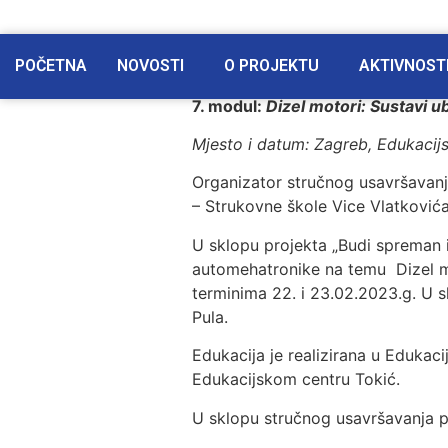
POČETNA
NOVOSTI
O PROJEKTU
AKTIVNOST
7. modul:
Dizel motori: Sustavi u
Mjesto i datum: Zagreb, Edukacijs
Organizator stručnog usavršavanja
– Strukovne škole Vice Vlatkovića
U sklopu projekta „Budi spreman i
automehatronike na temu Dizel mot
terminima 22. i 23.02.2023.g. U s
Pula.
Edukacija je realizirana u Edukac
Edukacijskom centru Tokić.
U sklopu stručnog usavršavanja pol