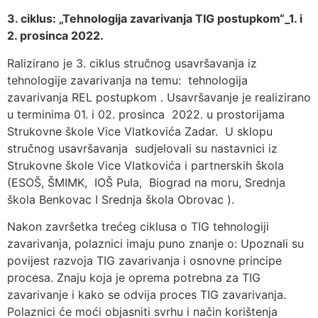
3. ciklus: „Tehnologija zavarivanja TIG postupkom“_1. i
2. prosinca 2022.
Ralizirano je 3. ciklus stručnog usavršavanja iz
tehnologije zavarivanja na temu: tehnologija
zavarivanja REL postupkom . Usavršavanje je realizirano
u terminima 01. i 02. prosinca 2022. u prostorijama
Strukovne škole Vice Vlatkovića Zadar. U sklopu
stručnog usavršavanja sudjelovali su nastavnici iz
Strukovne škole Vice Vlatkovića i partnerskih škola
(ESOŠ, ŠMIMK, IOŠ Pula, Biograd na moru, Srednja
škola Benkovac I Srednja škola Obrovac ).
Nakon završetka trećeg ciklusa o TIG tehnologiji
zavarivanja, polaznici imaju puno znanje o: Upoznali su
povijest razvoja TIG zavarivanja i osnovne principe
procesa. Znaju koja je oprema potrebna za TIG
zavarivanje i kako se odvija proces TIG zavarivanja.
Polaznici će moći objasniti svrhu i način korištenja