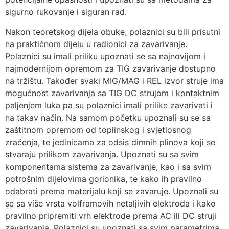
sigurno rukovanje i siguran rad.
Nakon teoretskog dijela obuke, polaznici su bili prisutni
na praktičnom dijelu u radionici za zavarivanje.
Polaznici su imali priliku upoznati se sa najnovijom i
najmodernijom opremom za TIG zavarivanje dostupno
na tržištu. Također svaki MIG/MAG i REL izvor struje ima
mogućnost zavarivanja sa TIG DC strujom i kontaktnim
paljenjem luka pa su polaznici imali prilike zavarivati i
na takav način. Na samom početku upoznali su se sa
zaštitnom opremom od toplinskog i svjetlosnog
zračenja, te jedinicama za odsis dimnih plinova koji se
stvaraju prilikom zavarivanja. Upoznati su sa svim
komponentama sistema za zavarivanje, kao i sa svim
potrošnim dijelovima gorionika, te kako ih pravilno
odabrati prema materijalu koji se zavaruje. Upoznali su
se sa više vrsta volframovih netaljivih elektroda i kako
pravilno pripremiti vrh elektrode prema AC ili DC struji
zavarivanja. Polaznici su upoznati sa svim parametrima