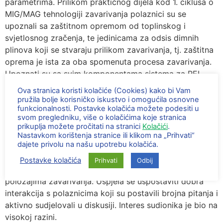
parametrima. Prilikom praktičnog dijela kod 1. ciklusa o
MIG/MAG tehnologiji zavarivanja polaznici su se
upoznali sa zaštitnom opremom od toplinskog i
svjetlosnog zračenja, te jedinicama za odsis dimnih
plinova koji se stvaraju prilikom zavarivanja, tj. zaštitna
oprema je ista za oba spomenuta procesa zavarivanja.
Upoznati su sa svim komponentama sistema za REL
zavarivanje. Polaznici su upoznati sa svim parametrima
Ova stranica koristi kolačiće (Cookies) kako bi Vam
koje je potrebno podesiti na sistemu za zavarivanje.
pružila bolje korisničko iskustvo i omogućila osnovne
funkcionalnosti. Postavke kolačića možete podesiti u
Detaljno im je objašnjeno funkcija svakog parametara i
svom pregledniku, više o kolačićima koje stranica
što dobivaju njegovom promjenom. Svaki od polaznika
prikuplja možete pročitati na stranici
Kolačići
.
imao je priliku zavarivati različite vrste osnovnih
Nastavkom korištenja stranice ili klikom na „Prihvati“
dajete privolu na našu upotrebu kolačića.
materijala sa različitim štapnim elektroda, tj. različitim
vrstama obloge i promjera jezgre štapne elektrode.
Postavke kolačića
Prihvati
Odbij
Zavarivali su se kutni i sučeljeni spojevi u različitim
položajima zavarivanja. Uspjela se uspostaviti dobra
interakcija s polaznicima koji su postavili brojna pitanja i
aktivno sudjelovali u diskusiji. Interes sudionika je bio na
visokoj razini.