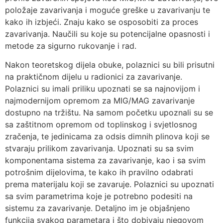
položaje zavarivanja i moguće greške u zavarivanju te
kako ih izbjeći. Znaju kako se osposobiti za proces
zavarivanja. Naučili su koje su potencijalne opasnosti i
metode za sigurno rukovanje i rad.
Nakon teoretskog dijela obuke, polaznici su bili prisutni
na praktičnom dijelu u radionici za zavarivanje.
Polaznici su imali priliku upoznati se sa najnovijom i
najmodernijom opremom za MIG/MAG zavarivanje
dostupno na tržištu. Na samom početku upoznali su se
sa zaštitnom opremom od toplinskog i svjetlosnog
zračenja, te jedinicama za odsis dimnih plinova koji se
stvaraju prilikom zavarivanja. Upoznati su sa svim
komponentama sistema za zavarivanje, kao i sa svim
potrošnim dijelovima, te kako ih pravilno odabrati
prema materijalu koji se zavaruje. Polaznici su upoznati
sa svim parametrima koje je potrebno podesiti na
sistemu za zavarivanje. Detaljno im je objašnjeno
funkcija svakog parametara i što dobivaju njegovom