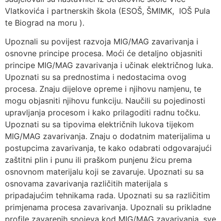
Vlatkovića i partnerskih škola (ESOŠ, ŠMIMK, IOŠ Pula
te Biograd na moru ).
Upoznali su povijest razvoja MIG/MAG zavarivanja i
osnovne principe procesa. Moći će detaljno objasniti
principe MIG/MAG zavarivanja i učinak električnog luka.
Upoznati su sa prednostima i nedostacima ovog
procesa. Znaju dijelove opreme i njihovu namjenu, te
mogu objasniti njihovu funkciju. Naučili su pojedinosti
upravljanja procesom i kako prilagoditi radnu točku.
Upoznati su sa tipovima električnih lukova tijekom
MIG/MAG zavarivanja. Znaju o dodatnim materijalima u
postupcima zavarivanja, te kako odabrati odgovarajući
zaštitni plin i punu ili praškom punjenu žicu prema
osnovnom materijalu koji se zavaruje. Upoznati su sa
osnovama zavarivanja različitih materijala s
pripadajućim tehnikama rada. Upoznati su sa različitim
primjenama procesa zavarivanja. Upoznali su prikladne
profile zavarenih spojeva kod MIG/MAG zavarivanja, sve