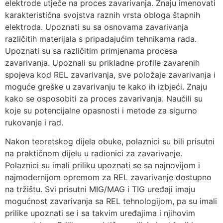
elektrode utječe na proces zavarivanja. Znaju imenovati
karakteristična svojstva raznih vrsta obloga štapnih
elektroda. Upoznati su sa osnovama zavarivanja
različitih materijala s pripadajućim tehnikama rada.
Upoznati su sa različitim primjenama procesa
zavarivanja. Upoznali su prikladne profile zavarenih
spojeva kod REL zavarivanja, sve položaje zavarivanja i
moguće greške u zavarivanju te kako ih izbjeći. Znaju
kako se osposobiti za proces zavarivanja. Naučili su
koje su potencijalne opasnosti i metode za sigurno
rukovanje i rad.
Nakon teoretskog dijela obuke, polaznici su bili prisutni
na praktičnom dijelu u radionici za zavarivanje.
Polaznici su imali priliku upoznati se sa najnovijom i
najmodernijom opremom za REL zavarivanje dostupno
na tržištu. Svi prisutni MIG/MAG i TIG uređaji imaju
mogućnost zavarivanja sa REL tehnologijom, pa su imali
prilike upoznati se i sa takvim uređajima i njihovim