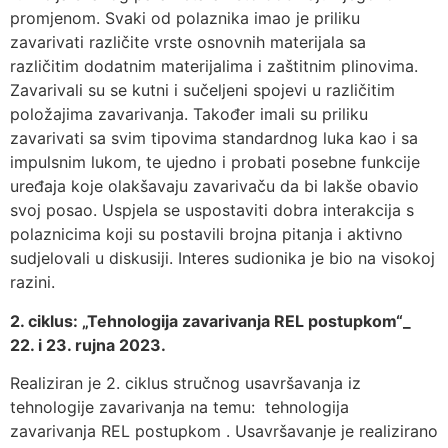
promjenom. Svaki od polaznika imao je priliku
zavarivati različite vrste osnovnih materijala sa
različitim dodatnim materijalima i zaštitnim plinovima.
Zavarivali su se kutni i sučeljeni spojevi u različitim
položajima zavarivanja. Također imali su priliku
zavarivati sa svim tipovima standardnog luka kao i sa
impulsnim lukom, te ujedno i probati posebne funkcije
uređaja koje olakšavaju zavarivaču da bi lakše obavio
svoj posao. Uspjela se uspostaviti dobra interakcija s
polaznicima koji su postavili brojna pitanja i aktivno
sudjelovali u diskusiji. Interes sudionika je bio na visokoj
razini.
2. ciklus: „Tehnologija zavarivanja REL postupkom“_
22. i 23. rujna 2023.
Realiziran je 2. ciklus stručnog usavršavanja iz
tehnologije zavarivanja na temu: tehnologija
zavarivanja REL postupkom . Usavršavanje je realizirano