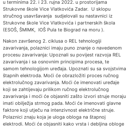
u terminima 22. i 23. rujna 2022. u prostorijama
Strukovne škole Vice Vlatkovića Zadar. U sklopu
stručnog usavršavanja sudjelovali su nastavnici iz
Strukovne škole Vice Vlatkovića i partnerskih škola
(ESOŠ, ŠMIMK, IOŠ Pula te Biograd na moru ).
Nakon završenog 2. ciklusa o REL tehnologiji
zavarivanja, polaznici imaju puno znanje o navedenom
procesu zavarivanja: Upoznali su povijest razvoja REL
zavarivanja i sa osnovnim principima procesa, te
samom tehnologijom uređaja. Upoznati su sa svojstvima
štapnih elektroda. Moći će obrazložiti proces ručnog
elektrolučnog zavarivanja. Moći će imenovati uređaje
koji se zahtijevaju prilikom ručnog elektrolučnog
zavarivanja i moći će objasniti zašto izvori struje moraju
imati obilježja strmog pada. Moći će imenovati glavne
faktore koji utječu na intenzivnost električne struje.
Polaznici znaju koja je uloga obloga na štapnoj
elektrodi. Moći će objasniti kako vrsta i debljina obloge