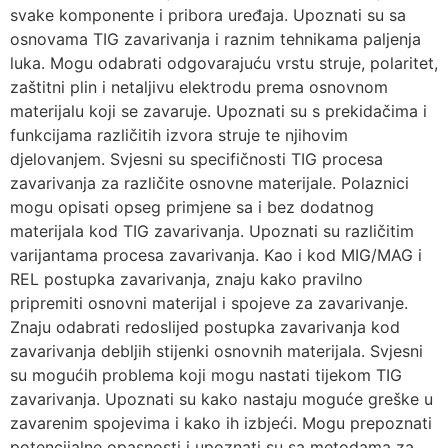
svake komponente i pribora uređaja. Upoznati su sa
osnovama TIG zavarivanja i raznim tehnikama paljenja
luka. Mogu odabrati odgovarajuću vrstu struje, polaritet,
zaštitni plin i netaljivu elektrodu prema osnovnom
materijalu koji se zavaruje. Upoznati su s prekidačima i
funkcijama različitih izvora struje te njihovim
djelovanjem. Svjesni su specifičnosti TIG procesa
zavarivanja za različite osnovne materijale. Polaznici
mogu opisati opseg primjene sa i bez dodatnog
materijala kod TIG zavarivanja. Upoznati su različitim
varijantama procesa zavarivanja. Kao i kod MIG/MAG i
REL postupka zavarivanja, znaju kako pravilno
pripremiti osnovni materijal i spojeve za zavarivanje.
Znaju odabrati redoslijed postupka zavarivanja kod
zavarivanja debljih stijenki osnovnih materijala. Svjesni
su mogućih problema koji mogu nastati tijekom TIG
zavarivanja. Upoznati su kako nastaju moguće greške u
zavarenim spojevima i kako ih izbjeći. Mogu prepoznati
potencijalne opasnosti i upoznati su sa metodama za