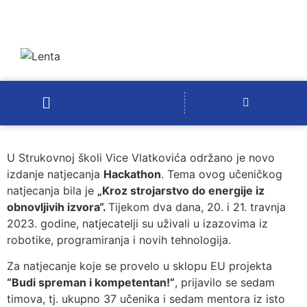
U Strukovnoj školi Vice Vlatkovića održano je novo
izdanje natjecanja
Hackathon
. Tema ovog učeničkog
natjecanja bila je
„Kroz strojarstvo do energije iz
obnovljivih izvora“.
Tijekom dva dana, 20. i 21. travnja
2023. godine, natjecatelji su uživali u izazovima iz
robotike, programiranja i novih tehnologija.
Za natjecanje koje se provelo u sklopu EU projekta
“Budi spreman i kompetentan!”
, prijavilo se sedam
timova, tj. ukupno 37 učenika i sedam mentora iz isto