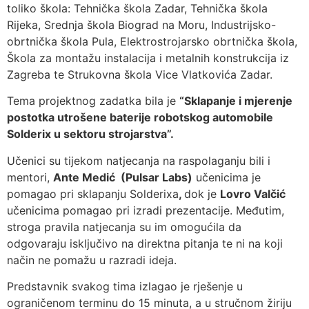
toliko škola: Tehnička škola Zadar, Tehnička škola
Rijeka, Srednja škola Biograd na Moru, Industrijsko-
obrtnička škola Pula, Elektrostrojarsko obrtnička škola,
Škola za montažu instalacija i metalnih konstrukcija iz
Zagreba te Strukovna škola Vice Vlatkovića Zadar.
Tema projektnog zadatka bila je
“Sklapanje i mjerenje
postotka utrošene baterije robotskog automobile
Solderix u sektoru strojarstva”.
Učenici su tijekom natjecanja na raspolaganju bili i
mentori,
Ante Medić (Pulsar Labs)
učenicima je
pomagao pri sklapanju Solderixa
,
dok je
Lovro Valčić
učenicima pomagao pri izradi prezentacije. Međutim,
stroga pravila natjecanja su im omogućila da
odgovaraju isključivo na direktna pitanja te ni na koji
način ne pomažu u razradi ideja.
Predstavnik svakog tima izlagao je rješenje u
ograničenom terminu do 15 minuta, a u stručnom žiriju