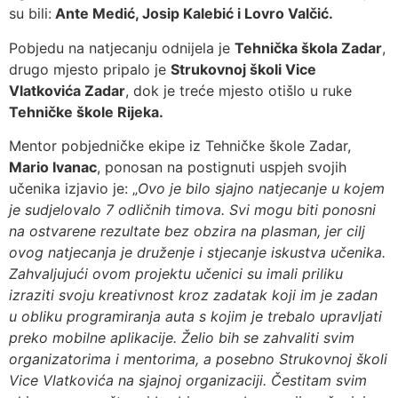
su bili:
Ante Medić, Josip Kalebić i Lovro Valčić.
Pobjedu na natjecanju odnijela je
Tehnička škola Zadar
,
drugo mjesto pripalo je
Strukovnoj školi Vice
Vlatkovića Zadar
, dok je treće mjesto otišlo u ruke
Tehničke škole Rijeka.
Mentor pobjedničke ekipe iz Tehničke škole Zadar,
Mario Ivanac
, ponosan na postignuti uspjeh svojih
učenika izjavio je: „
Ovo je bilo sjajno natjecanje u kojem
je sudjelovalo 7 odličnih timova. Svi mogu biti ponosni
na ostvarene rezultate bez obzira na plasman, jer cilj
ovog natjecanja je druženje i stjecanje iskustva učenika.
Zahvaljujući ovom projektu učenici su imali priliku
izraziti svoju kreativnost kroz zadatak koji im je zadan
u obliku programiranja auta s kojim je trebalo upravljati
preko mobilne aplikacije. Želio bih se zahvaliti svim
organizatorima i mentorima, a posebno Strukovnoj školi
Vice Vlatkovića na sjajnoj organizaciji. Čestitam svim