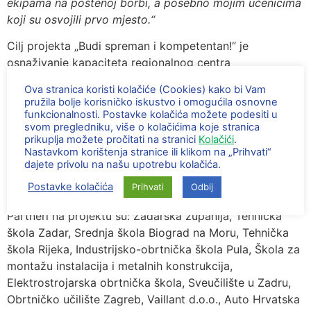
ekipama na poštenoj borbi, a posebno mojim učenicima
koji su osvojili prvo mjesto.“
Cilj projekta „Budi spreman i kompetentan!“ je
osnaživanje kapaciteta regionalnog centra
kompetentnosti za formalne i neformalne programe
Ova stranica koristi kolačiće (Cookies) kako bi Vam
obrazovanja odraslih i one za provedbu redovitog
pružila bolje korisničko iskustvo i omogućila osnovne
strukovnog obrazovanja.
funkcionalnosti. Postavke kolačića možete podesiti u
svom pregledniku, više o kolačićima koje stranica
Projekt se provodi u okviru Operativnog programa
prikuplja možete pročitati na stranici
Kolačići
.
Nastavkom korištenja stranice ili klikom na „Prihvati“
Učinkoviti ljudski potencijali 2014.-2020. Vrijednost
dajete privolu na našu upotrebu kolačića.
projekta iznosi 4.471.853,76 eura uz 100% EU
Postavke kolačića
Prihvati
Odbij
financiranje kroz Europski socijalni fond.
Partneri na projektu su: Zadarska županija, Tehnička
škola Zadar, Srednja škola Biograd na Moru, Tehnička
škola Rijeka, Industrijsko-obrtnička škola Pula, Škola za
montažu instalacija i metalnih konstrukcija,
Elektrostrojarska obrtnička škola, Sveučilište u Zadru,
Obrtničko učilište Zagreb, Vaillant d.o.o., Auto Hrvatska