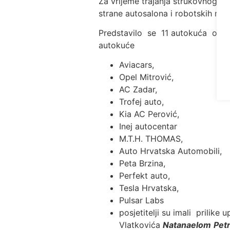
Za vrijeme trajanja strukovnog sa
strane autosalona i robotskih mod
Predstavilo se 11 autokuća od koj
autokuće
Aviacars,
Opel Mitrović,
AC Zadar,
Trofej auto,
Kia AC Perović,
Inej autocentar
M.T.H. THOMAS,
Auto Hrvatska Automobili,
Peta Brzina,
Perfekt auto,
Tesla Hrvatska,
Pulsar Labs
posjetitelji su imali prilik
Vlatkovića
Natanaelom
Pet