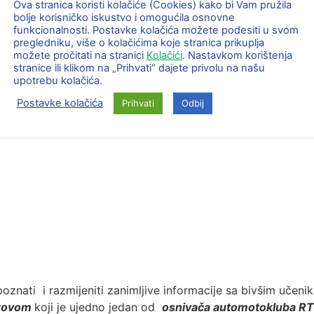
jma svi posjetitelji su imali mogućnost razgledavanja izlož
Ova stranica koristi kolačiće (Cookies) kako bi Vam pružila
bolje korisničko iskustvo i omogućila osnovne
ula od strane Pulsar Labs-a.
funkcionalnosti. Postavke kolačića možete podesiti u svom
pregledniku, više o kolačićima koje stranica prikuplja
ih su neki imali i po dva izložbena automobile. Od izlaga
možete pročitati na stranici
Kolačići
. Nastavkom korištenja
stranice ili klikom na „Prihvati“ dajete privolu na našu
upotrebu kolačića.
Postavke kolačića
Prihvati
Odbij
e upoznati i razmijeniti zanimljive informacije sa bivšim uče
rovom
koji je ujedno jedan od
osnivača automotokluba RT