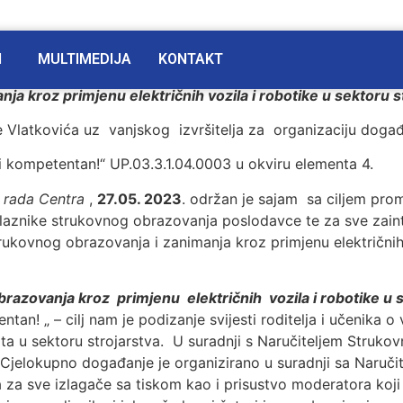
I
MULTIMEDIJA
KONTAKT
ja kroz primjenu električnih vozila i robotike u sektoru s
e Vlatkovića uz vanjskog izvršitelja za organizaciju dog
i kompetentan!“ UP.03.3.1.04.0003 u okviru elementa 4.
i rada Centra
,
27.05. 2023
. održan je sajam sa ciljem pro
polaznike strukovnog obrazovanja poslodavce te za sve zain
ukovnog obrazovanja i zanimanja kroz primjenu električnih 
razovanja kroz primjenu električnih vozila i robotike u s
an! „ – cilj nam je podizanje svijesti roditelja i učenika o
bota u sektoru strojarstva. U suradnji s Naručiteljem Struk
. Cjelokupno događanje je organizirano u suradnji sa Naruč
 sve izlagače sa tiskom kao i prisustvo moderatora koji je