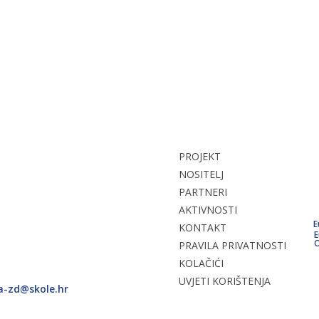
PROJEKT
NOSITELJ
PARTNERI
AKTIVNOSTI
E
KONTAKT
E
O
PRAVILA PRIVATNOSTI
KOLAČIĆI
UVJETI KORIŠTENJA
ca-zd@skole.hr