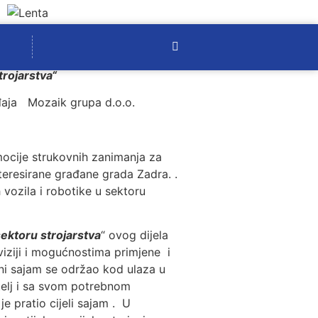
trojarstva“
ađaja Mozaik grupa d.o.o.
mocije strukovnih zanimanja za
teresirane građane grada Zadra. .
vozila i robotike u sektoru
ektoru strojarstva
“ ovog dijela
 viziji i mogućnostima primjene i
ovni sajam se održao kod ulaza u
itelj i sa svom potrebnom
 pratio cijeli sajam . U