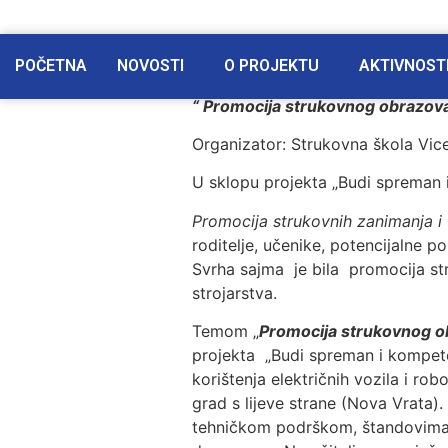
POČETNA
NOVOSTI
O PROJEKTU
AKTIVNOST
“ Promocija strukovnog obrazovan
Organizator: Strukovna škola Vic
U sklopu projekta „Budi spreman 
Promocija strukovnih zanimanja 
roditelje, učenike, potencijalne 
Svrha sajma je bila promocija str
strojarstva.
Temom „
Promocija strukovnog ob
projekta „Budi spreman i kompetent
korištenja električnih vozila i ro
grad s lijeve strane (Nova Vrata)
tehničkom podrškom, štandovima za