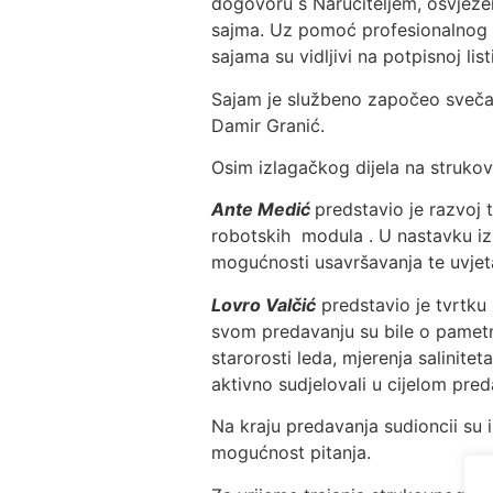
dogovoru s Naručiteljem, osvježenj
sajma. Uz pomoć profesionalnog fo
sajama su vidljivi na potpisnoj list
Sajam je službeno započeo svečan
Damir Granić.
Osim izlagačkog dijela na struko
Ante Medić
predstavio je razvoj t
robotskih modula . U nastavku izl
mogućnosti usavršavanja te uvjet
Lovro Valčić
predstavio je tvrtku 
svom predavanju su bile o pametno
starorosti leda, mjerenja salinite
aktivno sudjelovali u cijelom pre
Na kraju predavanja sudioncii su
mogućnost pitanja.