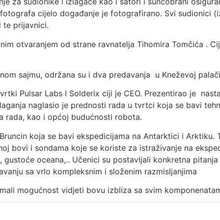
e za sudionike i izlagače kao i šatori i suncobrani osiguran
tografa cijelo događanje je fotografirano. Svi sudionici (iz
i te prijavnici.
im otvaranjem od strane ravnatelja Tihomira Tomčića . Cij
vnom sajmu, održana su i dva predavanja u Kneževoj palači
vrtki Pulsar Labs I Solderix ciji je CEO. Prezentirao je nast
aganja naglasio je prednosti rada u tvrtci koja se bavi teh
a rada, kao i općoj budućnosti robota.
Bruncin koja se bavi ekspedicijama na Antarktici i Arktiku.
j bovi i sondama koje se koriste za istraživanje na eksped
ta, gustoće oceana,.. Učenici su postavljali konkretna pitan
davanju sa vrlo kompleksnim i složenim razmisljanjima
 imali mogućnost vidjeti bovu izbliza sa svim komponenatam