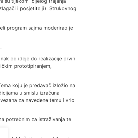
i su tijekom cijelog trajanja
lagači i posjetitelji) Strukovnog
eli program sajma moderirao je
.
anak od ideje do realizacije prvih
ničkim prototipiranjem,
 Tema koju je predavač izložio na
icijama u smislu izračuna
ja vezana za navedene temu i vrlo
a potrebnim za istraživanja te