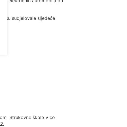
enih električnih automobila od
ča su sudjelovale sljedeće
nikom Strukovne škole Vice
Z.