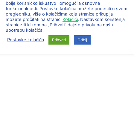
bolje korisničko iskustvo i omogućila osnovne
NOSITELJ
funkcionalnosti. Postavke kolačića možete podesiti u svom
PARTNERI
pregledniku, više o kolačićima koje stranica prikuplja
AKTIVNOSTI
možete pročitati na stranici
Kolačići
. Nastavkom korištenja
stranice ili klikom na „Prihvati“ dajete privolu na našu
E
KONTAKT
E
upotrebu kolačića.
O
PRAVILA PRIVATNOSTI
Postavke kolačića
Prihvati
Odbij
KOLAČIĆI
UVJETI KORIŠTENJA
ca-zd@skole.hr