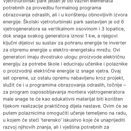
Vjetroturbinski park jedan je od važnih elemenata
potrebnih za provedbu formalnog programa
obrazovanja odraslih, ali i u korištenju obnovljivih izvora
energije. Školski vjetroturbinski park sastavljen je od 6
vjetrogeneratora sa vertikalnom osovinom i 3 lopatice,
dok snaga svakog generatora iznosi 1 kw, a njegovi
ključni dijelovi su sustav za pohranu energije te inverter
za otpremu energije u elektro-energetsku mrežu. Ovi
generatori imaju dvostruko ulogu: proizvode električnu
energiju za potrebe škole i educiraju učenike i polaznike
o proizvodnji električne energije iz snage vjetra. Ovaj
set opreme, uz ostalu opremu nabavljenu kroz projekt,
služit će i u programima obrazovanja odraslih, točnije –
za program osposobljavanja montera vjetrogeneratora
male snage te će kao edukativni materijal biti korišten
tijekom realizacije praktičnog dijela nastave. Ovim će se
putem polaznicima omogućiti učenje temeljeno na radu,
u kojem će steći ‘terensko’ iskustvo koje će unaprijediti
razvoj njihovih znanja, ali i vještina potrebnih za