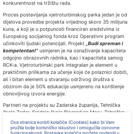
konkurentnost na tržištu rada.
Proces postavljanja vjetroturbinskog parka jedan je od
dijelova provedbe projekta vrijednog skoro 35 milijuna
kuna, a koji je u potpunosti financiran sredstvima iz
Europskog socijalnog fonda kroz Operativni program
učinkoviti ljudski potencijali. Projekt
„Budi spreman i
kompetentan!”
usmjeren je na osnaživanje kapaciteta
odgojno obrazovnih radnika, kao i kapaciteta samog
RCK-a. Vjetroturbinski park integralan je element u
praktičnim prilikama za učenje koje će polaznici dobiti,
ali i bitan element u stvaranju održivog društva s
obzirom da je 50% edukacije usmjereno na korištenje
obnovljivog izvora energije.
Partneri na projektu su Zadarska županija, Tehnička
škola Zadar​, Srednja škola Biograd na Moru​, Tehnička
škola Rijeka, Industrijsko-obrtnička škola Pula, Škola za
Ova stranica koristi kolačiće (Cookies) kako bi Vam
montažu instalacija i metalnih konstrukcija,
pružila bolje korisničko iskustvo i omogućila osnovne
funkcionalnosti. Postavke kolačića možete podesiti u
Elektrostrojarska obrtnička škola​, Sveučilište u Zadru,