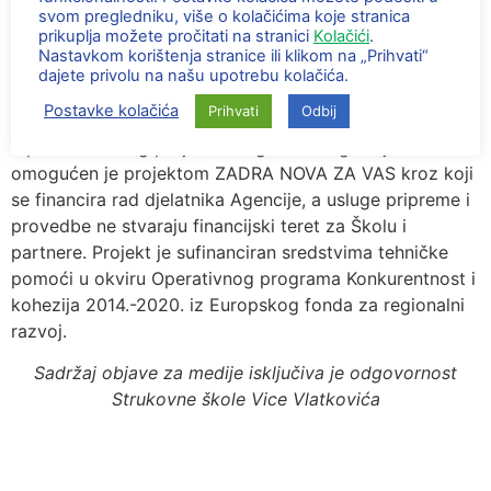
svom pregledniku, više o kolačićima koje stranica
Obrtničko učilište Zagreb, Vaillant d.o.o., Auto Hrvatska
prikuplja možete pročitati na stranici
Kolačići
.
automobili d.o.o. i Profine Croatia d.o.o.​
Nastavkom korištenja stranice ili klikom na „Prihvati“
dajete privolu na našu upotrebu kolačića.
Agencija za razvoj Zadarske županije ZADRA NOVA
Postavke kolačića
Prihvati
Odbij
pruža tehničku pomoć Strukovnoj školi Vice Vlatkovića
u provedbi ovog projekta. Angažman Agencije
omogućen je projektom ZADRA NOVA ZA VAS kroz koji
se financira rad djelatnika Agencije, a usluge pripreme i
provedbe ne stvaraju financijski teret za Školu i
partnere. Projekt je sufinanciran sredstvima tehničke
pomoći u okviru Operativnog programa Konkurentnost i
kohezija 2014.-2020. iz Europskog fonda za regionalni
razvoj.
Sadržaj objave za medije isključiva je odgovornost
Strukovne škole Vice Vlatkovića