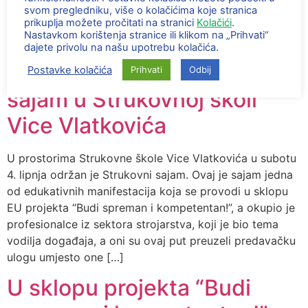
svom pregledniku, više o kolačićima koje stranica
U okviru projekta „Budi
prikuplja možete pročitati na stranici
Kolačići
.
Nastavkom korištenja stranice ili klikom na „Prihvati“
spreman i kompetentan!“
dajete privolu na našu upotrebu kolačića.
održan inovativni Strukovni
Postavke kolačića
Prihvati
Odbij
sajam u Strukovnoj školi
Vice Vlatkovića
U prostorima Strukovne škole Vice Vlatkovića u subotu
4. lipnja održan je Strukovni sajam. Ovaj je sajam jedna
od edukativnih manifestacija koja se provodi u sklopu
EU projekta “Budi spreman i kompetentan!”, a okupio je
profesionalce iz sektora strojarstva, koji je bio tema
vodilja događaja, a oni su ovaj put preuzeli predavačku
ulogu umjesto one […]
U sklopu projekta “Budi