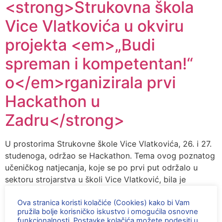
<strong>Strukovna škola
Vice Vlatkovića u okviru
projekta <em>„Budi
spreman i kompetentan!“
o</em>rganizirala prvi
Hackathon u
Zadru</strong>
U prostorima Strukovne škole Vice Vlatkovića, 26. i 27.
studenoga, održao se Hackathon. Tema ovog poznatog
učeničkog natjecanja, koje se po prvi put održalo u
sektoru strojarstva u školi Vice Vlatković, bila je
“Sklapanje i programiranje modela robotskog
automobila u sektoru strojarstva”. Za natjecanje koje
Ova stranica koristi kolačiće (Cookies) kako bi Vam
pružila bolje korisničko iskustvo i omogućila osnovne
se provelo u sklopu EU projekta “Budi spreman i […]
funkcionalnosti. Postavke kolačića možete podesiti u